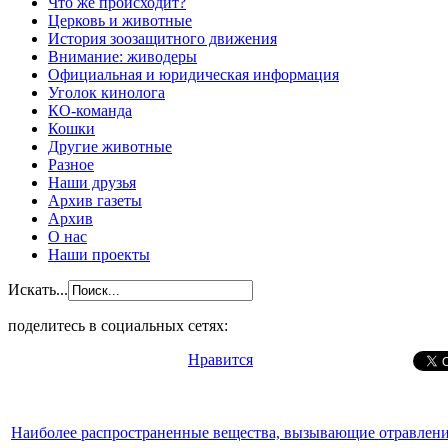
Что же происходит?
Церковь и животные
История зоозащитного движения
Внимание: живодеры
Официальная и юридическая информация
Уголок кинолога
КО-команда
Кошки
Другие животные
Разное
Наши друзья
Архив газеты
Архив
О нас
Наши проекты
Искать...
поделитесь в социальных сетях:
Нравится
Наиболее распространенные вещества, вызывающие отравления