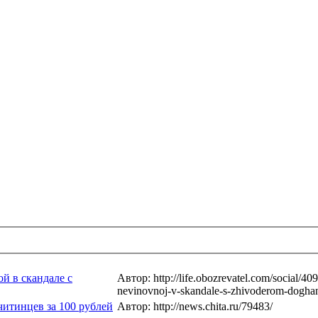
й в скандале с
Автор: http://life.obozrevatel.com/social/40
nevinovnoj-v-skandale-s-zhivoderom-dogha
итинцев за 100 рублей
Автор: http://news.chita.ru/79483/