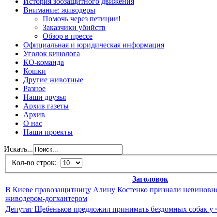
История зоозащитного движения
Внимание: живодеры
Помочь через петиции!
Заказчики убийств
Обзор в прессе
Официальная и юридическая информация
Уголок кинолога
КО-команда
Кошки
Другие животные
Разное
Наши друзья
Архив газеты
Архив
О нас
Наши проекты
Искать...
Кол-во строк:
Заголовок
В Киеве правозащитницу Алину Костенко признали невиновно
живодером-догхантером
Депутат Щебеньков предложил принимать бездомных собак у ч