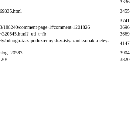
3336
/69335.html
3455
3741
7/03/188240/comment-page-1#comment-1201826
3696
w/320545.html?_utl_t=fb
3669
ty/odnogo-iz-zapodozrennykh-v-istyazanii-sobaki-detey-
4147
_blog=20583
3904
120/
3820