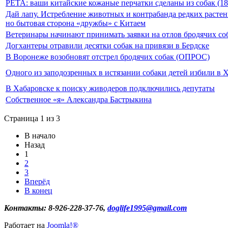
PETA: ваши китайские кожаные перчатки сделаны из собак (18
Дай лапу. Истребление животных и контрабанда редких расте
но бытовая сторона «дружбы» с Китаем
Ветеринары начинают принимать заявки на отлов бродячих соб
Догхантеры отравили десятки собак на привязи в Бердске
В Воронеже возобновят отстрел бродячих собак (ОПРОС)
Одного из заподозренных в истязании собаки детей избили в 
В Хабаровске к поиску живодеров подключились депутаты
Собственное «я» Александра Бастрыкина
Страница 1 из 3
В начало
Назад
1
2
3
Вперёд
В конец
Контакты: 8-926-228-37-76,
doglife1995@gmail.com
Работает на
Joomla!®