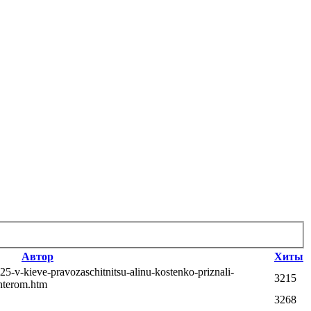
Автор
Хиты
925-v-kieve-pravozaschitnitsu-alinu-kostenko-priznali-
3215
nterom.htm
3268