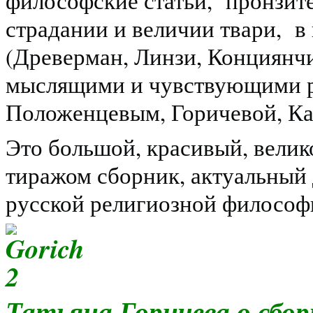
философские статьи, пронзите
страдании и величии твари, в
(Древерман, Линзи, Конциянч
мыслящими и чувствующими р
Положенцевым, Горичевой, К
Это большой, красивый, вели
тиражом сборник, актуальный 
русской религиозной философ
Татьяна Горичева о сбор