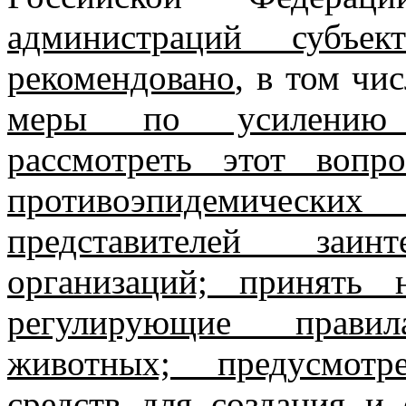
администраций субъек
рекомендовано
, в том чи
меры по усилению п
рассмотреть этот вопр
противоэпидемическ
представителей заи
организаций; принять 
регулирующие прави
животных; предусмотр
средств для создания и