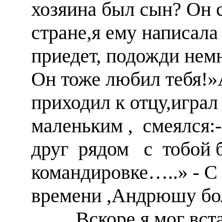
хозяина был сын? Он 
стране,я ему написала
приедет, подожди немн
Он тоже любил тебя!
приходил к отцу,играл
маленьким , смеялся:
друг рядом с тобой бу
командировке…..» - С
времени ,Андрюшу бол
Вскоре я мог встава