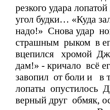
резкого удара лопатой 
угол будки… «Куда зал
надо!» Снова удар н
страшным рыком в ег
вцепился хромой Дже
дам!» - кричало всё 
завопил от боли и в 
лопаты опустилось Д
верный друг обмяк, о