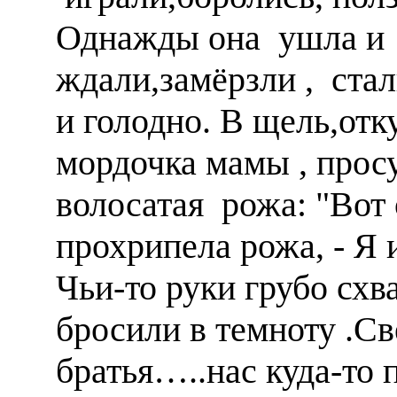
Однажды она ушла и 
ждали,замёрзли , ста
и голодно. В щель,отк
мордочка мамы , прос
волосатая рожа: "Вот 
прохрипела рожа, - Я
Чьи-то руки грубо схв
бросили в темноту .С
братья…..нас куда-то 