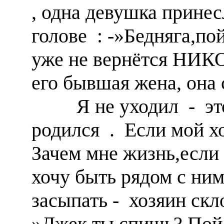
, одна девушка принес
голове : -»Бедняга,по
уже не вернётся НИКО
его бывшая жена, она 
Я не уходил - это 
родился . Если мой хо
Зачем мне жизнь,если
хочу быть рядом с ни
засыпать - хозяин скл
»Джек,ты спишь? Пой