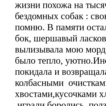
жизни похожа на тыся
бездомных собак : св
помню. В памяти оста
бок, шершавый ласков
вылизывала мою мордо
было тепло, уютно.Ино
покидала и возвращал
колбасными очисткам
хвостами,кусочками
играли,боролись, пол