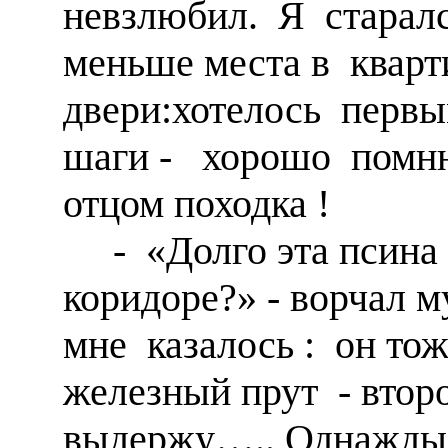
невзлюбил. Я старалс
меньше места в кварт
двери:хотелось пер
шаги - хорошо помню
отцом походка !
- «Долго эта псина б
коридоре?» - ворчал 
мне казалось : он тож
железный прут - второ
выдержу….. Однажды