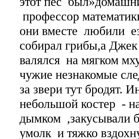
этот пёс был»домашни
профессор математики
они вместе любили ез
собирал грибы,а Джек 
валялся на мягком мх
чужие незнакомые сле
за звери тут бродят. И
небольшой костер - н
дымком ,закусывали 
умолк и тяжко вздохн