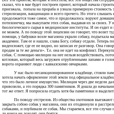
сказал, что в мае будет построен приют, который начала стро
приезжала, попала на прораба и узнала примерную стоимость
стерилизации, вакцинации и всего прочего. Но этого слышать ни
продолжается тоже самое, что и продолжалось: воруют домашн
потихонечку, мы выкупаем этих собак, выдавая их за своих. У 
биологического сырья в медицинские институты. И он ездит и в
не можем. А по поводу этой лицензии он говорит, что возит ту
помощи, у бабушки возле магазина украли собаку, подъехала ма
академии. Там ее и нашли, слава Богу, собаку отдали. Теперь п
видеосюжет, где ее не видно, но записан ее разговор. Она говор
продам за те же деньги». Т.е. она не идет на конфликт. Переку
собак. С помощью милиции на нее нельзя воздействовать, пото
котлован, который весь загружен отрубленными лапами и голова
ворота охраняют люди с кавказскими овчарками.
У нас было несанкционированное кладбище, стояли пам
хотела начать оформление этой земли под официальное кладбищ
что это было личное имущество. Милиция через две недели дала
привозили, а это порядка 300 памятников. Я дошла до начальни
тот же ответ. Я попросила отдать хотя бы памятники и выдели
По поводу отстрелов. Из общества охотников выезжают
закрыть собою собак у магазина, они их отодвинули и расстрел
собаками, и поубивали ее собак. Мы стараемся, все эти случаи
до конца не доходят, они боятся.