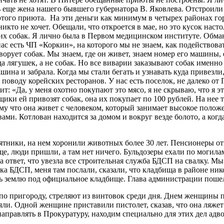
ить еще жена нашего бывшего губернатора В. Яковлева. Отстроил
 этого приюта. На эти деньги как минимум в четырех районах 
кто не хочет. Обещали, что откроется в мае, но это кусок насто
их собак. Я лично была в Первом медицинском институте. Обман
нас есть ЧП «Коркин», на которого мы не знаем, как подействова
орует собак. Мы знаем, где он живет, знаем номер его машины, е
да лягушек, а не собак. Но все виварии заказывают собак именн
шина и забрала. Когда мы стали бегать и узнавать куда привезл
о поводу корейских ресторанов. У нас есть поселок, не далеко от
ит: «Да, у меня охотно покупают это мясо, я не скрываю, что я э
пщики ей привозят собак, она их покупает по 100 рублей. На нее 
му что она живет с человеком, который занимает высокое полож
ми. Котлован находится за домом и вокруг везде болото, а когд
ятники, на нем хоронили животных более 30 лет. Пенсионеры о
е, люди пришли, а там нет ничего. Бульдозеры ехали по могила
 ответ, что увезла все строительная служба БДСП на свалку. Мы
ка БДСП, меня там послали, сказали, что кладбища в районе ник
ть землю под официальное кладбище. Глава администрации пошел
 по пригороду, стреляют из винтовок среди дня. Днем женщины 
яли. Одной женщине приставили пистолет, сказав, что она ляжет
 направлять в Прокуратуру, находим специально для этих дел адв