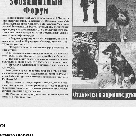
ум
щитного Форума