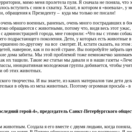
ерритории, мимо меня пролетела пуля. Я сначала не поняла, что 
ось вступить с ним в схватку. Халат, в котором я «воевала», у 
ии, обращения к Президенту – куда мы только не писали!
 очень много военных, раненых, очень много пострадавших в бое
стоко обращаются с животными, потому что, видя весь этот ужа
 с администрацией города, мне говорили: «Что вы с этими собак
о подрастающего поколения. Дети, у которых есть животные в до
ершенно по-другому на все смотрят. И, кстати сказать, на этом
етей, наверное, как и по всей стране. Вы попробуйте забрать ще
кие дома забиты. Мы этой проблемой тоже немножечко занимаемся
как их тащили. Такие же статьи мы давали и в наши газеты «Леч
лассы, инициативная молодежная группа добивается, чтобы учи
ии об этих животных.
тского творчества. И вы знаете, из каких материалов там дети 
стельки в обувь из меха животных. Поэтому огромная просьба -
оследний герой-4», председатель Санкт-Петербургского общ
ивотным. Создала я его вместе с двумя людьми, когда поняла, 
ничать не хотят. В Питере обещанные приюты не построены. Я ли