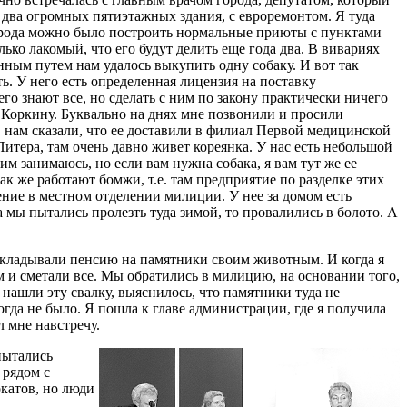
и два огромных пятиэтажных здания, с евроремонтом. Я туда
города можно было построить нормальные приюты с пунктами
лько лакомый, что его будут делить еще года два. В вивариях
ным путем нам удалось выкупить одну собаку. И вот так
ть. У него есть определенная лицензия на поставку
го знают все, но сделать с ним по закону практически ничего
о Коркину. Буквально на днях мне позвонили и просили
и, нам сказали, что ее доставили в филиал Первой медицинской
 Питера, там очень давно живет кореянка. У нас есть небольшой
тим занимаюсь, но если вам нужна собака, я вам тут же ее
так же работают бомжи, т.е. там предприятие по разделке этих
ение в местном отделении милиции. У нее за домом есть
а мы пытались пролезть туда зимой, то провалились в болото. А
ткладывали пенсию на памятники своим животным. И когда я
м и сметали все. Мы обратились в милицию, на основании того,
 нашли эту свалку, выяснилось, что памятники туда не
огда не было. Я пошла к главе администрации, где я получила
 мне навстречу.
пытались
 рядом с
окатов, но люди