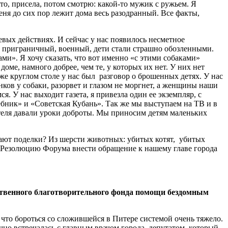
это, присела, потом смотрю: какой-то мужик с ружьем. Я
меня до сих пор лежит дома весь разодранный. Все факты,
вых действиях. И сейчас у нас появилось несметное
с, приграничный, военный, дети стали страшно обозленными.
ами». Я хочу сказать, что вот именно «с этими собаками»
ме, намного добрее, чем те, у которых их нет. У них нет
 же круглом столе у нас был разговор о брошенных детях. У нас
нков у собаки, разорвет и глазом не моргнет, а женщины наши
. У нас выходит газета, я привезла один ее экземпляр, с
ебник» и «Советская Кубань». Так же мы выступаем на ТВ и в
теля давали уроки доброты. Мы приносим детям маленьких
делают поделки? Из шерсти животных: убитых котят, убитых
 в Резолюцию Форума внести обращение к нашему главе города
ественного благотворительного фонда помощи бездомным
что бороться со сложившейся в Питере системой очень тяжело.
чно встречалась с главным врачом города, депутатом, который