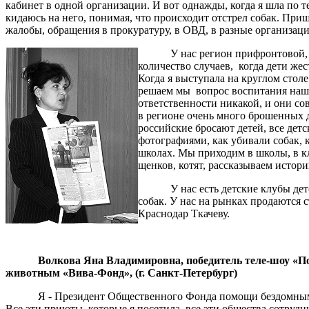
кабинет в одной организации. И вот однажды, когда я шла по т
кидаюсь на него, понимая, что происходит отстрел собак. Пришл
жалобы, обращения в прокуратуру, в ОВД, в разные организац
У нас регион прифронтовой,
количество случаев, когда дети же
Когда я выступала на круглом столе
решаем мы вопрос воспитания нашег
ответственности никакой, и они сов
в регионе очень много брошенных д
российские бросают детей, все детс
фотографиями, как убивали собак, 
школах. Мы приходим в школы, в к
щенков, котят, рассказываем истор
У нас есть детские клубы де
собак. У нас на рынках продаются 
Краснодар Ткачеву.
Волкова Яна Владимировна, победитель теле-шоу «П
животным «Вива-Фонд», (г. Санкт-Петербург)
Я - Президент Общественного Фонда помощи бездомным ж
Все эти приюты, которые я посетила, все эти общества сотруд